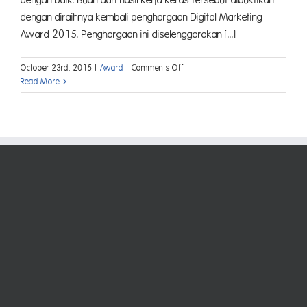
dengan diraihnya kembali penghargaan Digital Marketing
Award 2015. Penghargaan ini diselenggarakan [...]
on
October 23rd, 2015
|
Award
|
Comments Off
Asuransi
Read More
Astra
Raih
Digital
Marketing
Award
2015