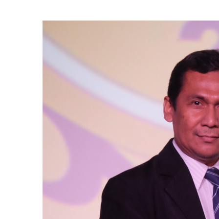
Astra
Raih
Golden
Trophy
dalam
Infobank
Insurance
Awards
2016