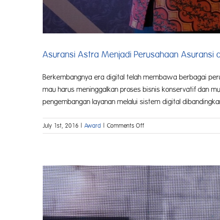
Asuransi Astra Menjadi Perusahaan Asuransi d
Berkembangnya era digital telah membawa berbagai perubah
mau harus meninggalkan proses bisnis konservatif dan m
pengembangan layanan melalui sistem digital dibandingka
on
July 1st, 2016
|
Award
|
Comments Off
Asuransi
Astra
Menjadi
Perusahaan
Asuransi
dengan
Layanan
Digital
Terbaik