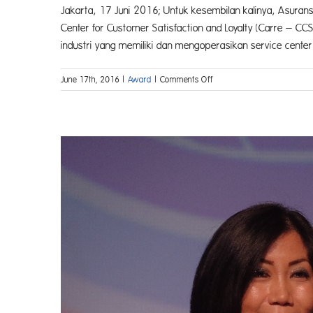
Jakarta, 17 Juni 2016; Untuk kesembilan kalinya, Asura
Center for Customer Satisfaction and Loyalty (Carre – C
industri yang memiliki dan mengoperasikan service center b
on
June 17th, 2016
|
Award
|
Comments Off
Konsisten
Berikan
Peace
of
Mind
Asuransi
Astra
Raih
Service
Quality
Award
2016