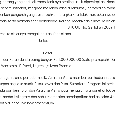
-barang yang perlu dikemas tentunya penting untuk dipersiapkan. Namu
ri seperti istirahat, menjaga makanan yang dikonsumsi, berpakaian ny
rikan pengaruh yang besar bahkan fatal jika kita tidak melakukannya d
 aman serta nyaman saat berkendara. Karena kecelakaan akibat kelalai
. 22 Tahun 2009 tentang Lalu Lintas dan
na kelalaiannya mengakibatkan Kecelakaan
tas dengan 
asal 229 a
an dan/atau denda paling banyak Rp1.000.000,00 (satu juta rupiah). D
, Marcomm, & Event, Laurentius Iwan Pranoto.
aga selama periode mudik, Asuransi Astra memberikan hadiah spesial 
sepanjang jalur mudik Pulau Jawa dan Pulau Sumatera. Program ini ber
 kendaraan bermotor dari Asuransi Astra juga mengajak warganet unt
l media Instagram dan raih kesempatan mendapatkan hadiah saldo Astr
p: bit.ly/PeaceOfMindMomentMudik