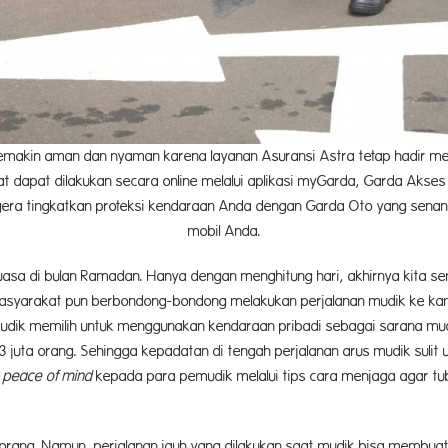
emakin aman dan nyaman karena layanan Asuransi Astra tetap hadir m
rat dapat dilakukan secara online melalui aplikasi myGarda, Garda Ak
egera tingkatkan proteksi kendaraan Anda dengan Garda Oto yang sena
mobil Anda.
uasa di bulan Ramadan. Hanya dengan menghitung hari, akhirnya kita se
 masyarakat pun berbondong-bondong melakukan perjalanan mudik ke k
emudik memilih untuk menggunakan kendaraan pribadi sebagai sarana m
uta orang. Sehingga kepadatan di tengah perjalanan arus mudik sulit u
a
peace of mind
kepada para pemudik melalui tips cara menjaga agar tub
rang. Namun, perjalanan jauh yang dilakukan saat mudik bisa membuat 