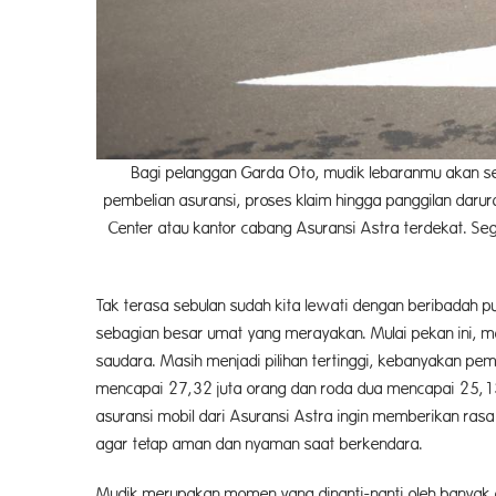
Bagi pelanggan Garda Oto, mudik lebaranmu akan s
pembelian asuransi, proses klaim hingga panggilan daru
Center atau kantor cabang Asuransi Astra terdekat. S
Tak terasa sebulan sudah kita lewati dengan beribadah p
sebagian besar umat yang merayakan. Mulai pekan ini,
saudara. Masih menjadi pilihan tertinggi, kebanyakan p
mencapai 27,32 juta orang dan roda dua mencapai 25,13 j
asuransi mobil dari Asuransi Astra ingin memberikan ras
agar tetap aman dan nyaman saat berkendara.
Mudik merupakan momen yang dinanti-nanti oleh banyak o