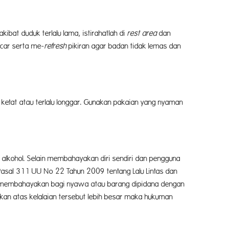
bat duduk terlalu lama, istirahatlah di
rest area
dan
ncar serta me-
refresh
pikiran agar badan tidak lemas dan
etat atau terlalu longgar. Gunakan pakaian yang nyaman
 alkohol. Selain membahayakan diri sendiri dan pengguna
m Pasal 311 UU No 22 Tahun 2009 tentang Lalu Lintas dan
 membahayakan bagi nyawa atau barang dipidana dengan
lkan atas kelalaian tersebut lebih besar maka hukuman