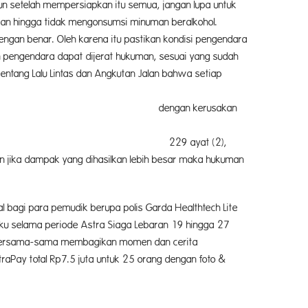
n setelah mempersiapkan itu semua, jangan lupa untuk
aman hingga tidak mengonsumsi minuman beralkohol.
engan benar. Oleh karena itu pastikan kondisi pengendara
an pengendara dapat dijerat hukuman, sesuai yang sudah
 Angkutan Jalan bahwa setiap
kerusakan
yat (2),
an jika dampak yang dihasilkan lebih besar maka hukuman
bagi para pemudik berupa polis Garda Healthtech Lite
laku selama periode Astra Siaga Lebaran 19 hingga 27
uk bersama-sama membagikan momen dan cerita
aPay total Rp7.5 juta untuk 25 orang dengan foto &