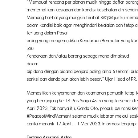
“Membuat rencana perjalanan mudik hingga daftar barang
memerhatikan kesiapan dan kondisi kesehatan diri sendi
Memang hal-hal yang mungkin terlihat
simple
justru membe
dalam kondisi baik agar menghindari kelalaian dan tetap
tertuang dalam Pasal 310 UU No
orang yang mengemudikan Kendaraan Bermotor yang kare
Lalu Lin
Kendaraan dan/atau barang sebagaimana dimaksud
dalam P
dipidana dengan pidana penjara paling lama 6 (enam) bul
sanksi dan denda pun akan lebih besar,” Ujar Head of PR
Memastikan kenyamanan dan keamanan pemudik tetap terj
yang berkunjung ke 14 Pos Siaga Astra yang tersebar di 
April 2023. Tak hanya itu, Garda Oto, produk asuransi
#PeaceofMindMoment selama mudik lebaran melalui sosia
cerita menarik 17 April – 1 Mei 2023. Informasi lengka
Tentang Asuransi Astra