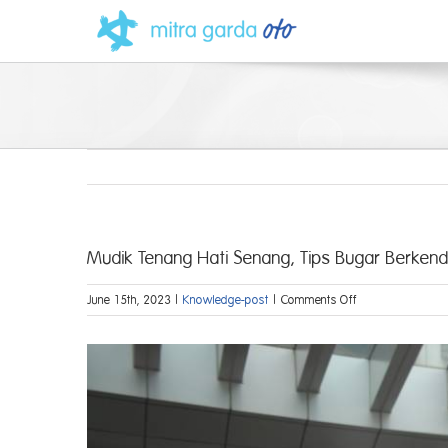
Skip
to
content
Mudik Tenang Hati Senang, Tips Bugar Berken
on
June 15th, 2023
|
Knowledge-post
|
Comments Off
Mudik
Tenang
View
Hati
Larger
Senang,
Tips
Image
Bugar
Berkendara