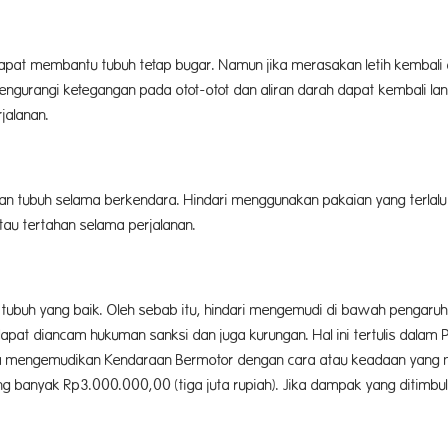
pat membantu tubuh tetap bugar. Namun jika merasakan letih kembali aki
engurangi ketegangan pada otot-otot dan aliran darah dapat kembali la
jalanan.
tubuh selama berkendara. Hindari menggunakan pakaian yang terlalu k
au tertahan selama perjalanan.
i tubuh yang baik. Oleh sebab itu, hindari mengemudi di bawah pengaruh
dapat diancam hukuman sanksi dan juga kurungan. Hal ini tertulis dala
ja mengemudikan Kendaraan Bermotor dengan cara atau keadaan yang
ing banyak Rp3.000.000,00 (tiga juta rupiah). Jika dampak yang ditimbu