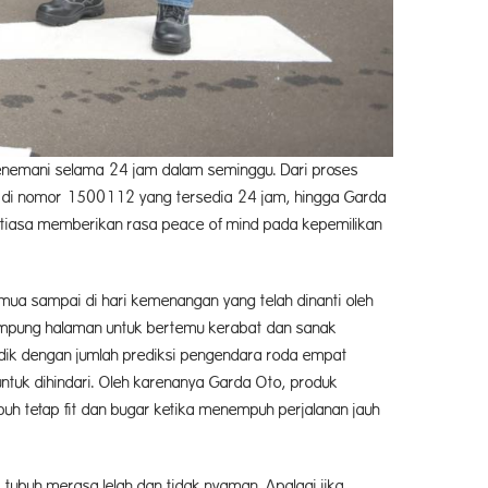
enemani selama 24 jam dalam seminggu. Dari proses
ses di nomor 1500112 yang tersedia 24 jam, hingga Garda
ntiasa memberikan rasa peace of mind pada kepemilikan
mua sampai di hari kemenangan yang telah dinanti oleh
ampung halaman untuk bertemu kerabat dan sanak
udik dengan jumlah prediksi pengendara roda empat
ntuk dihindari. Oleh karenanya Garda Oto, produk
uh tetap fit dan bugar ketika menempuh perjalanan jauh
tubuh merasa lelah dan tidak nyaman. Apalagi jika