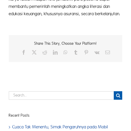
membantu pemerintah meningkatkan angka literasi dan
edukasi keuangan, khususnya asuransi, secara berkelanjutan.
Share This Story, Choose Your Platform!
Facebook
X
Reddit
LinkedIn
WhatsApp
Tumblr
Pinterest
Vk
Email
Search
for:
Recent Posts
Cuaca Tak Menentu, Simak Pengaruhnya pada Mobil