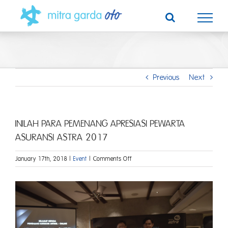
Skip
to
content
Previous
Next
INILAH PARA PEMENANG APRESIASI PEWARTA
ASURANSI ASTRA 2017
on
January 17th, 2018
|
Event
|
Comments Off
INILAH
PARA
View
PEMENANG
Larger
APRESIASI
PEWARTA
Image
ASURANSI