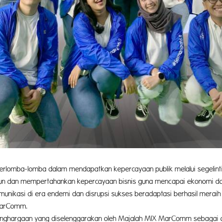
 berlomba-lomba dalam mendapatkan kepercayaan publik melalui segelin
dan mempertahankan kepercayaan bisnis guna mencapai ekonomi dan bi
si komunikasi di era endemi dan disrupsi sukses beradaptasi berhasi
MarComm.
rgaan yang diselenggarakan oleh Majalah MIX MarComm sebagai apr