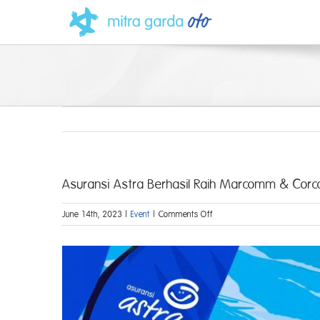
Skip
to
content
Asuransi Astra Berhasil Raih Marcomm & C
on
June 14th, 2023
|
Event
|
Comments Off
Asuransi
Astra
View
Berhasil
Larger
Raih
Marcomm
Image
&
Corcomm