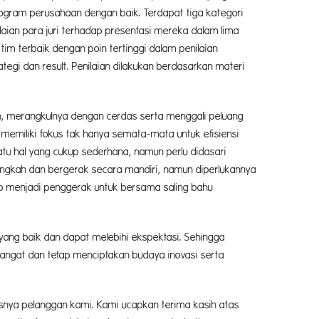
rogram perusahaan dengan baik. Terdapat tiga kategori
aian para juri terhadap presentasi mereka dalam lima
 tim terbaik dengan poin tertinggi dalam penilaian
tegi dan result. Penilaian dilakukan berdasarkan materi
n, merangkulnya dengan cerdas serta menggali peluang
memiliki fokus tak hanya semata-mata untuk efisiensi
atu hal yang cukup sederhana, namun perlu didasari
angkah dan bergerak secara mandiri, namun diperlukannya
iap menjadi penggerak untuk bersama saling bahu
 yang baik dan dapat melebihi ekspektasi. Sehingga
angat dan tetap menciptakan budaya inovasi serta
nya pelanggan kami. Kami ucapkan terima kasih atas