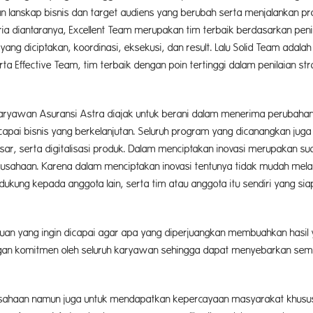
n lanskap bisnis dan target audiens yang berubah serta menjalankan p
a diantaranya, Excellent Team merupakan tim terbaik berdasarkan penil
 yang diciptakan, koordinasi, eksekusi, dan result. Lalu Solid Team adalah
 Effective Team, tim terbaik dengan poin tertinggi dalam penilaian stra
h karyawan Asuransi Astra diajak untuk berani dalam menerima perubaha
ai bisnis yang berkelanjutan. Seluruh program yang dicanangkan juga 
ar, serta digitalisasi produk. Dalam menciptakan inovasi merupakan su
erusahaan. Karena dalam menciptakan inovasi tentunya tidak mudah mel
ndukung kepada anggota lain, serta tim atau anggota itu sendiri yang s
tujuan yang ingin dicapai agar apa yang diperjuangkan membuahkan hasil
dengan komitmen oleh seluruh karyawan sehingga dapat menyebarkan sem
rusahaan namun juga untuk mendapatkan kepercayaan masyarakat khusus