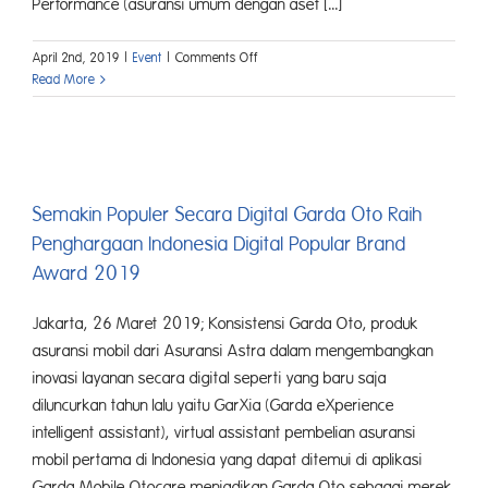
Performance (asuransi umum dengan aset [...]
on
April 2nd, 2019
|
Event
|
Comments Off
Konsisten
Read More
Berinovasi,
Asuransi
Astra
Raih
Empat
Penghargaan
Semakin Populer Secara Digital Garda Oto Raih
di
Penghargaan Indonesia Digital Popular Brand
Indonesia
Award 2019
Insurance
Innovation
Award
Jakarta, 26 Maret 2019; Konsistensi Garda Oto, produk
2019
asuransi mobil dari Asuransi Astra dalam mengembangkan
inovasi layanan secara digital seperti yang baru saja
diluncurkan tahun lalu yaitu GarXia (Garda eXperience
intelligent assistant), virtual assistant pembelian asuransi
mobil pertama di Indonesia yang dapat ditemui di aplikasi
Garda Mobile Otocare menjadikan Garda Oto sebagai merek