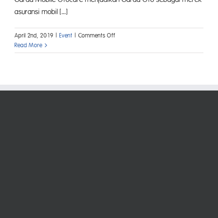
asuransi mobil [...]
on
April 2nd, 2019
|
Event
|
Comments Off
Semakin
Read More
Populer
Secara
Digital
Garda
Oto
Raih
Penghargaan
Indonesia
Digital
Popular
Brand
Award
2019