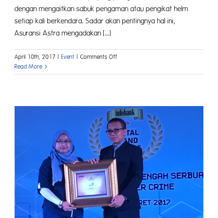
dengan mengaitkan sabuk pengaman atau pengikat helm
setiap kali berkendara. Sadar akan pentingnya hal ini,
Asuransi Astra mengadakan [...]
on
April 10th, 2017
|
Event
|
Comments Off
Asuransi
Read More
Astra
Ajak
Masyarakat
Aman
Berkendara
Melalui
Kampanye
#1klik1kebaikan