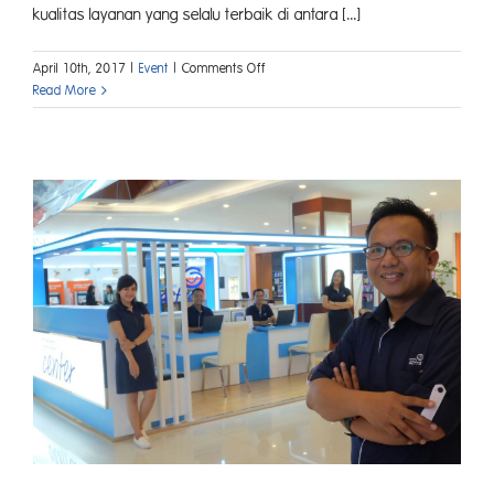
kualitas layanan yang selalu terbaik di antara [...]
on
April 10th, 2017
|
Event
|
Comments Off
Loyalitas
Read More
Pelanggan
Garda
Oto
Berbuah
Dua
Penghargaan