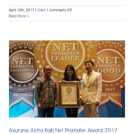
on
April 10th, 2017
|
Event
|
Comments Off
Asuransi
Read More
Astra
Perluas
Jaringan
Layanan
di
Lampung
Asuransi Astra Raih Net Promoter Award 2017