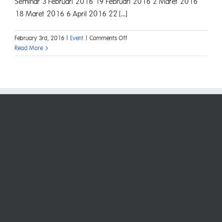
Seminar 3 Februari 2016 19 Februari 2016 2 Maret 2016
18 Maret 2016 6 April 2016 22 [...]
on
February 3rd, 2016
|
Event
|
Comments Off
Jadwal
Read More
Pelatihan
Mitra
2016