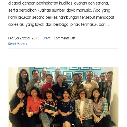
dicapai dengan peningkatan kualitas layanan dan sarana,
serta perbaikan kualitas sumber daya manusia. Apa yang
kami lakukan secara berkesinambungan tersebut mendapat
apresiasi yang layak dari berbagai pihak termasuk dari [...]
on
February 22nd, 2016
|
Event
|
Comments Off
Kepuasan
Read More
Pelanggan
Bawa
Garda
Oto
Raih
Net
Promoter
Customer
Loyalty
Award